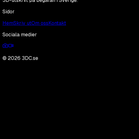
3D-utskrift på begäran i Sverige.
Sidor
Hem
Skriv ut
Om oss
Kontakt
Sociala medier
©
2026
3DC.se